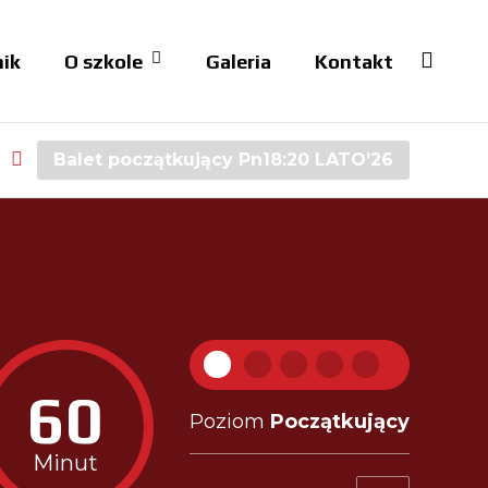
ik
O szkole
Galeria
Kontakt
Balet początkujący Pn18:20 LATO’26
60
Poziom
Początkujący
Minut