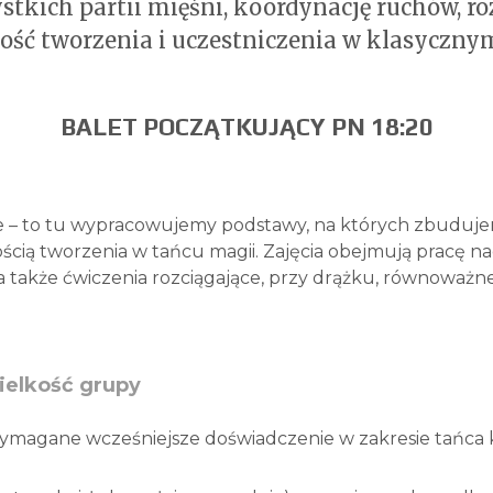
ich partii mięśni, koordynację ruchów, roz
ość tworzenia i uczestniczenia w klasycznym
BALET POCZĄTKUJĄCY PN 18:20
ne – to tu wypracowujemy podstawy, na których zbuduje
ścią tworzenia w tańcu magii. Zajęcia obejmują pracę 
 także ćwiczenia rozciągające, przy drążku, równoważne,
elkość grupy
t wymagane wcześniejsze doświadczenie w zakresie tańca