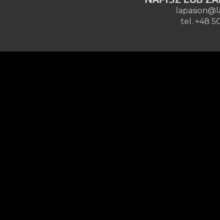
lapasion@l
tel. +48 5