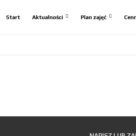
Start
Aktualności
Plan zajęć
Cenn
BELLYDANCE
PLAN ZAJĘĆ
CYCH
NAPISZ LUB 